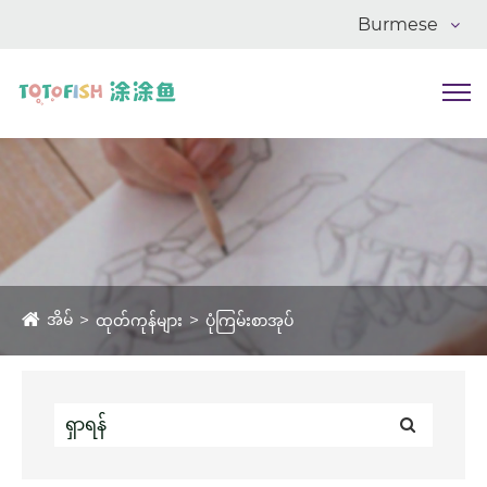
Burmese
အိမ်
ထုတ်ကုန်များ
ပုံကြမ်းစာအုပ်