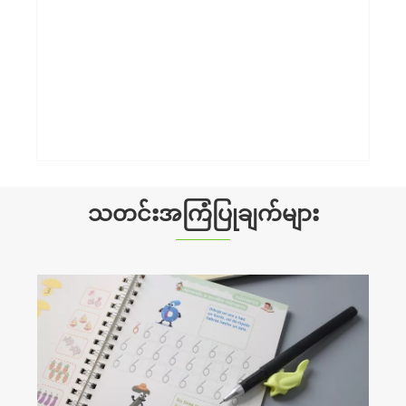
160gsm A4 Sketchbook
ပိုမိုကြည့်ရှုပါ။ >>
သတင်းအကြံပြုချက်များ