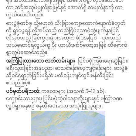
ရန် အတားအဆီးတစ်ခုအဖြစ် ထိရောက်စွာ လုပ်ဆောင်ပေး
ကာ သင့်အလုပ်မျက်နှာပြင်နှင့် အောက်ရှိ စာမျက်နှာကို ကာ
ကွယ်ပေးပါသည်။
စားပွဲခုံတစ်ခု သို့မဟုတ် သီးခြားကျောထောက်နောက်ခံဘုတ်
ကို ရှာဖွေရန် လိုအပ်သည့် တည်ငြိမ်သောပုံဆွဲမျက်နှာပြင်
လိုအပ်သည့် မြင်ကွင်းများအတွက် စံပြအဖြစ်—၎င်းသည်
သယ်ဆောင်ရလွယ်ကူပြီး ယာယီဒက်စ်တော့အဖြစ် ထိရောက်
စွာလုပ်ဆောင်သည်။
အကြံပြုထားသော ဇာတ်လမ်းများ
- ပြင်ပပုံကြမ်းရေးဆွဲခြင်း၊
ခရီးသွားခြင်းအနုပညာ၊ စာသင်ခန်းလေ့ကျင့်ခန်းများ၊ စားပွဲခုံ
သို့ဝင်ရောက်ခြင်းမရှိဘဲ ပတ်ဝန်းကျင်တွင် ဖန်တီးခြင်း
စသည်ဖြင့်။
ပစ်မှတ်ပရိသတ်
: ကလေးများ (အသက် 3–12 နှစ်)၊
ကျောင်းသားများ၊ ပြင်ပပုံဆွဲဝါသနာအိုးများနှင့် မကြာခဏ
လှုပ်ရှားနေစဉ် ဖန်တီးပေးသော အသုံးပြုသူများ။