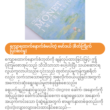
ကျောထောက်နောက်ခံမပါတဲ့ မော်ဒယ် (စိတ်ကြိုက်
ပြင်ဆင်မှု)
ကျောထောက်နောက်ခံဘုတ်ကို ချန်လှပ်ထားခြင်းဖြင့်၊ ဤ
ပုံကြမ်းစာအုပ်သည် သိသိသာသာ ပေါ့ပါးပြီး သယ်ဆောင်ရ
လွယ်ကူလာပါသည်။ ၎င်းသည် ထုတ်လုပ်မှုကုန်ကျစရိတ်
လည်း သက်သာသောကြောင့် အစုလိုက်ဝယ်ယူခြင်းအတွက်
အကောင်းဆုံးရွေးချယ်မှုတစ်ခုဖြစ်စေသည်။
ခရုပတ်ချည်နှောင်မှုသည် 360-degree ခေါက်-အနောက်ကို
အပြည့်အ၀ ခေါက်သိမ်းနိုင်စေကာ ချောမွေ့သော၊ အနှောက်
အယှက်ကင်းသော ပုံဆွဲရန်အတွက် စာမျက်နှာတစ်ခုတည်းကို
လုံးလုံးလျားလျားခင်းထားနိုင်စေသည်—