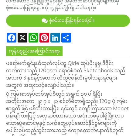
လက်ဆောင်ဖြန့်ဖြူးသူများနှင့် အမှတ်တံဆိပ်ပိုင်ရှင်များထံမှ
စုံစမ်းမေးမြန်းမှုများကို ကျွန်ုပ်တို့ကြိုဆိုပါသည်။
စုံစမ်းမေးမြန်းရန်ပေးပို့ပါ။
Facebook
X
WhatsApp
Pinterest
LinkedIn
Share
ကုန်ပစ္စည်းအကြောင်းအရာ
ပရော်ဖက်ရှင်နယ်ထုတ်လုပ်သူ Qide ထုပ်ပိုးမှုမှ ဒီဇိုင်း
ထုတ်ထားသည့် 120gsm ရောင်စုံခဲတံ Sketchbook သည်
အသက် 3 နှစ်နှင့်အထက် တီထွင်ဖန်တီးမှုဝါသနာရှင်များ
အတွက် အထူးသင့်လျော်ပါသည်။
ပုံကြမ်းစာအုပ်တစ်အုပ်စီတွင် အရွက် ၃၀ ပါရှိပြီး
အတိုင်းအတာ ၂၉.၇ x ၂၁ စင်တီမီတာရှိသည်။ 120g ပုံကြမ်း
စာရွက်ဖြင့် ဖန်တီးထားပြီး၊ ၎င်းတွင် ကျော်ကြားသော Monet
ပန်းချီကားဖြင့် အလှဆင်ထားသော အဖုံးတစ်ခုပါရှိပြီး လှပ
သောဆွဲဆောင်မှုနှင့် လက်တွေ့လုပ်ဆောင်နိုင်စွမ်းများကို
ပေါင်းစပ်ထည့်သွင်းထားသည့် ကျောထောက်နောက်ခံဘုတ်