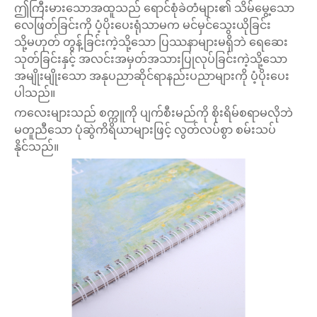
ဤကြီးမားသောအထူသည် ရောင်စုံခဲတံများ၏ သိမ်မွေ့သော
လေဖြတ်ခြင်းကို ပံ့ပိုးပေးရုံသာမက မင်မှင်သွေးယိုခြင်း
သို့မဟုတ် တွန့်ခြင်းကဲ့သို့သော ပြဿနာများမရှိဘဲ ရေဆေး
သုတ်ခြင်းနှင့် အလင်းအမှတ်အသားပြုလုပ်ခြင်းကဲ့သို့သော
အမျိုးမျိုးသော အနုပညာဆိုင်ရာနည်းပညာများကို ပံ့ပိုးပေး
ပါသည်။
ကလေးများသည် စက္ကူကို ပျက်စီးမည်ကို စိုးရိမ်စရာမလိုဘဲ
မတူညီသော ပုံဆွဲကိရိယာများဖြင့် လွတ်လပ်စွာ စမ်းသပ်
နိုင်သည်။