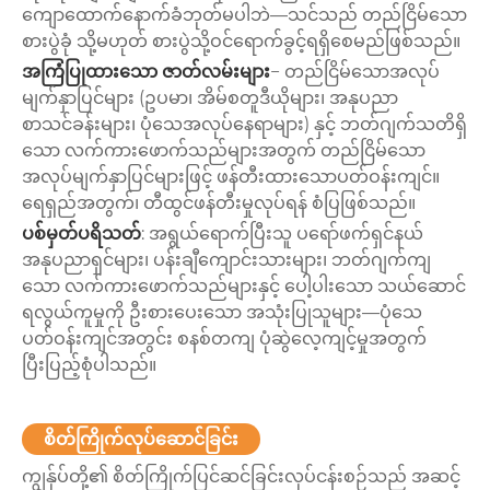
ကျောထောက်နောက်ခံဘုတ်မပါဘဲ—သင်သည် တည်ငြိမ်သော
စားပွဲခုံ သို့မဟုတ် စားပွဲသို့ဝင်ရောက်ခွင့်ရရှိစေမည်ဖြစ်သည်။
အကြံပြုထားသော ဇာတ်လမ်းများ
− တည်ငြိမ်သောအလုပ်
မျက်နှာပြင်များ (ဥပမာ၊ အိမ်စတူဒီယိုများ၊ အနုပညာ
စာသင်ခန်းများ၊ ပုံသေအလုပ်နေရာများ) နှင့် ဘတ်ဂျက်သတိရှိ
သော လက်ကားဖောက်သည်များအတွက် တည်ငြိမ်သော
အလုပ်မျက်နှာပြင်များဖြင့် ဖန်တီးထားသောပတ်ဝန်းကျင်။
ရေရှည်အတွက်၊ တီထွင်ဖန်တီးမှုလုပ်ရန် စံပြဖြစ်သည်။
ပစ်မှတ်ပရိသတ်
: အရွယ်ရောက်ပြီးသူ ပရော်ဖက်ရှင်နယ်
အနုပညာရှင်များ၊ ပန်းချီကျောင်းသားများ၊ ဘတ်ဂျက်ကျ
သော လက်ကားဖောက်သည်များနှင့် ပေါ့ပါးသော သယ်ဆောင်
ရလွယ်ကူမှုကို ဦးစားပေးသော အသုံးပြုသူများ—ပုံသေ
ပတ်ဝန်းကျင်အတွင်း စနစ်တကျ ပုံဆွဲလေ့ကျင့်မှုအတွက်
ပြီးပြည့်စုံပါသည်။
စိတ်ကြိုက်လုပ်ဆောင်ခြင်း
ကျွန်ုပ်တို့၏ စိတ်ကြိုက်ပြင်ဆင်ခြင်းလုပ်ငန်းစဉ်သည် အဆင့်