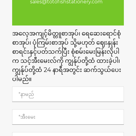
sales@totofishstationery.com
အလေ့အကျင့်မိတ္တူစာအုပ်၊ ရေဆေးရောင်စုံ
စာအုပ်၊ ပုံကြမ်းစာအုပ် သို့မဟုတ် ဈေးနှုန်း
စာရင်းနှင့်ပတ်သက်ပြီး စုံစမ်းမေးမြန်းလိုပါ
က သင့်အီးမေးလ်ကို ကျွန်ုပ်တို့ထံ ထားခဲ့ပါ၊
ကျွန်ုပ်တို့ထံ 24 နာရီအတွင်း ဆက်သွယ်ပေး
ပါမည်။