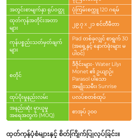
အတွင်းစာမျက်နှာ ရုပ်ဝတ္ထု
ပုံကြမ်းစက္ကူ 120 ဂရမ်
ထုတ်ကုန်အတိုင်းအတာ
၂၉.၇ x ၂၁ စင်တီမီတာ
များ
Pad တစ်ခုလျှင် စာရွက် 30
ကုန်ပစ္စည်းသတ်မှတ်ချက်
(အရှေ့နှင့် နောက်ဖုံးများ မ
များ
ပါဝင်)
ဒီဇိုင်းများ- Water Lily၊
Monet ၏ ဥယျာဉ်၊
စတိုင်
Parasol ပါသော
အမျိုးသမီး၊ Sunrise
ထုပ်ပိုးမှုနည်းလမ်း
ပလပ်စတစ်ထုပ်
အနည်းဆုံး မှာယူမှု
စာအုပ် ၃၀၀
အရေအတွက် (MOQ)
ထုတ်ကုန်ပုံစံများနှင့် စိတ်ကြိုက်ပြုလုပ်ခြင်း။