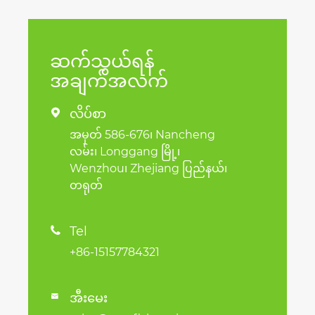
ဆက်သွယ်ရန်
အချက်အလက်
လိပ်စာ

အမှတ် 586-676၊ Nancheng
လမ်း၊ Longgang မြို့၊
Wenzhou၊ Zhejiang ပြည်နယ်၊
တရုတ်
Tel

+86-15157784321
အီးမေး
