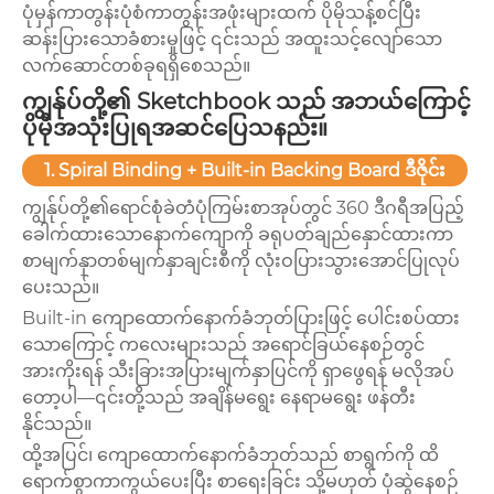
ပုံမှန်ကာတွန်းပုံစံကာတွန်းအဖုံးများထက် ပိုမိုသန့်စင်ပြီး
ဆန်းပြားသောခံစားမှုဖြင့် ၎င်းသည် အထူးသင့်လျော်သော
လက်ဆောင်တစ်ခုရရှိစေသည်။
ကျွန်ုပ်တို့၏ Sketchbook သည် အဘယ်ကြောင့်
ပိုမိုအသုံးပြုရအဆင်ပြေသနည်း။
1. Spiral Binding + Built-in Backing Board ဒီဇိုင်း
ကျွန်ုပ်တို့၏ရောင်စုံခဲတံပုံကြမ်းစာအုပ်တွင် 360 ဒီဂရီအပြည့်
ခေါက်ထားသောနောက်ကျောကို ခရုပတ်ချည်နှောင်ထားကာ
စာမျက်နှာတစ်မျက်နှာချင်းစီကို လုံးဝပြားသွားအောင်ပြုလုပ်
ပေးသည်။
Built-in ကျောထောက်နောက်ခံဘုတ်ပြားဖြင့် ပေါင်းစပ်ထား
သောကြောင့် ကလေးများသည် အရောင်ခြယ်နေစဉ်တွင်
အားကိုးရန် သီးခြားအပြားမျက်နှာပြင်ကို ရှာဖွေရန် မလိုအပ်
တော့ပါ—၎င်းတို့သည် အချိန်မရွေး နေရာမရွေး ဖန်တီး
နိုင်သည်။
ထို့အပြင်၊ ကျောထောက်နောက်ခံဘုတ်သည် စာရွက်ကို ထိ
ရောက်စွာကာကွယ်ပေးပြီး စာရေးခြင်း သို့မဟုတ် ပုံဆွဲနေစဉ်