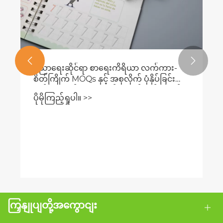


ပညာရေးဆိုင်ရာ စာရေးကိရိယာ လက်ကား-
စိတ်ကြိုက် MOQs နှင့် အစုလိုက် ပုံနှိပ်ခြင်း
ကုန်ကျစရိတ်များကို မည်သို့ ဟန်ချက်ညီမည်
ပိုမိုကြည့်ရှုပါ။ >>
နည်း။
ကြှနျုပျတို့အကွောငျး