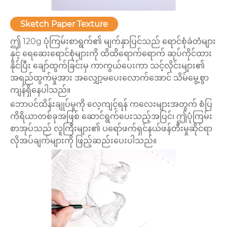
Sketch Paper Texture
ဤ 120g ပုံကြမ်းစာရွက်၏ မျက်နှာပြင်သည် ရောင်စုံခဲတံများ
နှင့် ရေဆေးရောင်စုံများကို ထိထိရောက်ရောက် ဆုပ်ကိုင်ထား
နိုင်ပြီး ချော်ထွက်ခြင်းမှ ကာကွယ်ပေးကာ သင့်လိုင်းများ၏
အရည်ထွက်မှုအား အလျှော့မပေးလောက်အောင် သိမ်မွေ့စွာ
ကျန်ရှိနေပါသည်။
ဘောပင်ထိန်းချုပ်မှုကို လေ့ကျင့်ရန် ကလေးများအတွက် စံပြ
ကိရိယာတစ်ခုအဖြစ် ဆောင်ရွက်ပေးသည့်အပြင်၊ ဤပုံကြမ်း
စာအုပ်သည် လူကြီးများ၏ ပရော်ဖက်ရှင်နယ်ဖန်တီးမှုဆိုင်ရာ
လိုအပ်ချက်များကို ဖြည့်ဆည်းပေးပါသည်။