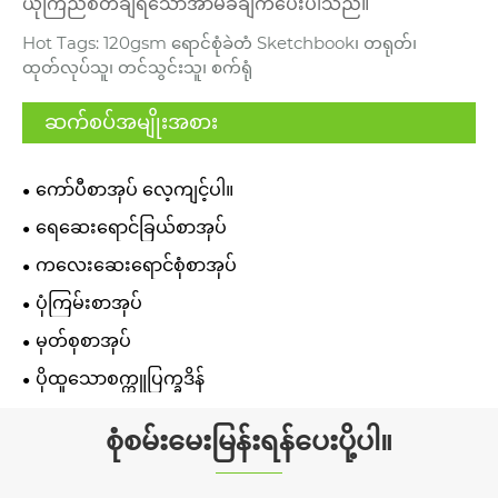
ယုံကြည်စိတ်ချရသောအာမခံချက်ပေးပါသည်။
Hot Tags: 120gsm ရောင်စုံခဲတံ Sketchbook၊ တရုတ်၊
ထုတ်လုပ်သူ၊ တင်သွင်းသူ၊ စက်ရုံ
ဆက်စပ်အမျိုးအစား
ကော်ပီစာအုပ် လေ့ကျင့်ပါ။
ရေဆေးရောင်ခြယ်စာအုပ်
ကလေးဆေးရောင်စုံစာအုပ်
ပုံကြမ်းစာအုပ်
မှတ်စုစာအုပ်
ပိုထူသောစက္ကူပြက္ခဒိန်
စုံစမ်းမေးမြန်းရန်ပေးပို့ပါ။