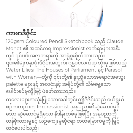
ကာဗာဒီဇိုင်း
120gsm Coloured Pencil Sketchbook သည် Claude
Monet ၏ အထင်ကရ Impressionist လက်ရာများအနီး
တွင် ၎င်း၏ အလှတရားကို အာရုံစူးစိုက်ထားသည်။
၎င်း၏မျက်နှာဖုံးဒီဇိုင်းအတွက်၊ ဂန္ထဝင်လက်ရာ သုံးခုဖြစ်သည့်
Water Lilies၊ The Houses of Parliament နှင့် Parasol
with Woman—တို့ကို ၎င်းတို့၏ နူးညံ့သောအရောင်အသွေး
palette များနှင့် အလင်းနှင့် အရိပ်တို့၏ သိမ်မွေ့သော
ပေါင်းစပ်မှုတို့ဖြင့် ပုံဖော်ထားသည်။
ကလေးများအသုံးပြုသောအခါတွင်၊ ဤဒီဇိုင်းသည် ငယ်ရွယ်
စဉ်ကတည်းက Impressionist အနုပညာ၏ဆွဲဆောင်မှုရှိ
သော ဆွဲဆောင်မှုရှိသော နိဒါန်းတစ်ခုဖြစ်ပြီး အနုပညာကို
တန်ဖိုးထားမှုနှင့် ယဉ်ကျေးမှုဆိုင်ရာ တတ်မြောက်မှုကို မြှင့်
တင်ပေးပါသည်။