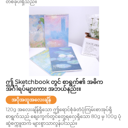
တစ်ခုပါရှိသည်။
ဤ Sketchbook တွင် စာရွက်၏ အဓိက
အင်္ဂါရပ်များကား အဘယ်နည်း။
အပိုအထူအလေးချိန်
120g အလေးချိန်ရှိသော ဤရောင်စုံခဲတံပုံကြမ်းစာအုပ်ရှိ
စာရွက်သည် စျေးကွက်တွင်တွေ့ရလေ့ရှိသော 80g မှ 100g ပုံ
ဆွဲစက္ကူထက် များစွာသာလွန်ပါသည်။