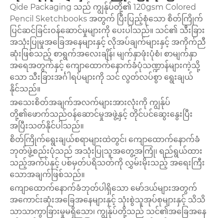
Qide Packaging သည် ကျွန်ုပ်တို့၏ 120gsm Colored
Pencil Sketchbooks အတွက် ပြီးပြည့်စုံသော စိတ်ကြိုက်
ပြင်ဆင်ခြင်းဝန်ဆောင်မှုများကို ပေးပါသည်။ သင်၏ သီးခြား
အသုံးပြုမှုအခြေအနေများနှင့် လိုအပ်ချက်များနှင့် အကိုက်ညီ
ဆုံးဖြစ်သည့် စာရွက်အလေးချိန်၊ မျက်နှာဖုံးပုံစံ၊ စာမျက်နှာ
အရေအတွက်နှင့် ကျောထောက်နောက်ခံပုံသဏ္ဍာန်များကဲ့သို့
သော သီးခြားအင်္ဂါရပ်များကို သင် လွတ်လပ်စွာ ရွေးချယ်
နိုင်သည်။
အသေးစိတ်အချက်အလက်များအားလုံးကို ကျွန်ုပ်
တို့၏ဖောက်သည်ဝန်ဆောင်မှုအဖွဲ့နှင့် တိုင်ပင်ဆွေးနွေးပြီး
အပြီးသတ်နိုင်ပါသည်။
စိတ်ကြိုက်ရွေးချယ်စရာများထဲတွင်၊ ကျောထောက်နောက်ခံ
ဘုတ်ဖွဲ့စည်းပုံသည် အသုံးပြုသူအတွေ့အကြုံ၊ ရည်ရွယ်ထား
သည့်အက်ပ်နှင့် ပစ်မှတ်ပရိသတ်ကို လွှမ်းမိုးသည့် အရေးကြီး
သောအချက်ဖြစ်သည်။
ကျောထောက်နောက်ခံဘုတ်ပါရှိသော မော်ဒယ်များအတွက်
အကောင်းဆုံးအခြေအနေများနှင့် သုံးစွဲသူအုပ်စုများနှင့် သိသိ
သာသာကွာခြားမှုမရှိသော၊ ကျွန်ုပ်တို့သည် သင်၏အခြေအနေ