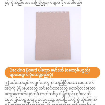
နှင့်ကိုက်ညီသော အကြံပြုချက်များကို ပေးပါမည်။
Backing Board ပါသော မော်ဒယ် (စတော့ခ်ပစ္စည်း
များအတွက် ပုံသေဖွဲ့စည်းပုံ)
ဤမော်ဒယ်တွင် စာရွက်အတွက် တည်ငြိမ်သော အထောက်
အပံ့ကို ပံ့ပိုးပေးသည့် တပ်ဆင်ထားသည့် တောင့်တင်းသော
ကျောထောက်နောက်ခံ ဘုတ်တစ်ခု ပါရှိသည်။ ၎င်းသည်
ရောင်ခြယ်ပစ္စည်းနှင့် မှင်မှင်သွေးထွက်ခြင်းတို့ကို တိုက်ဖျက်