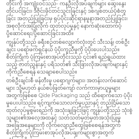
တိုင်းကို အကျုံးဝင်သည်- ကနဦးလိုအပ်ချက်များ ဆွေးနွေး
တိုင်ပင်ခြင်း၊ ဒီဇိုင်းဖိုင်တင်သွင်းခြင်းနှင့် ဒစ်ဂျစ်တယ်ပုံစံတူ
ခြင်း အတည်ပြုခြင်းမှ ရုပ်ပိုင်းဆိုင်ရာနမူနာအတည်ပြုခြင်း၊
အစုလိုက်အပြုံလိုက် ထုတ်လုပ်မှုနှင့် နောက်ဆုံးထောက်ပံ့
ပို့ဆောင်ရေး/ပို့ဆောင်ခြင်းအထိ။
ကျွန်ုပ်တို့သည် ခရီးစဉ်တစ်လျှောက်လုံးတွင် သီးသန့်၊ တစ်ဦး
ချင်း ပရော်ဖက်ရှင်နယ် ပံ့ပိုးကူညီမှုကို ပံ့ပိုးပေးပါသည်။
စိတ်ကြိုက် ပုံကြမ်းစာအုပ်တိုင်းသည် ၎င်း၏ ရည်ရွယ်ထား
သည့် ဇာတ်ညွှန်းနှင့် ပရိသတ်၏ သီးခြားလိုအပ်ချက်များနှင့်
ကိုက်ညီစေရန် သေချာစေပါသည်။
တစ်ဦးချင်းစီ ဖန်တီးမှု ပရောဂျက်များ၊ အတန်းလက်ဆောင်
များ သို့မဟုတ် နယ်စပ်ဖြတ်ကျော် လက်ကားမှာယူမှုများ
အတွက်ဖြစ်စေ Qide Packaging သည် ထိရောက်သော ပံ့ပိုး
မှုပေးပါသည်။ ရင့်ကျက်သောလက်မှုပညာနှင့် တည်ငြိမ်သော
ထုတ်လုပ်မှုစွမ်းရည်ကို အသုံးချခြင်းဖြင့် ကျွန်ုပ်တို့သည် သုံးစွဲ
သူများ၏အလေ့အထနှင့် သတ်သတ်မှတ်မှတ်အသုံးပြုမှု
အခြေအနေများကို လိုက်လျောညီထွေဖြစ်စေရန်အတွက်
စိတ်ကြိုက်ပုံကြမ်းစာအုပ်လိုအပ်ချက်များစွာအတွက်