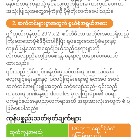
နောက်စာမျက်နှာသို့ မှင်သွေးထွက်ခြင်းမှ ကာကွယ်ပေးကာ
အသုံးပြုသူအတွေ့အကြုံကို ပိုမိုတိုးတက်စေပါသည်။
2. ဆက်တင်များစွာအတွက် စွယ်စုံအရွယ်အစား
ဤထုတ်ကုန်တွင် 29.7 x 21 စင်တီမီတာ အတိုင်းအတာရှိသည့်
ကြီးမားသောပုံစံဒီဇိုင်းပါရှိပြီး ရှုပ်ထွေးသောပုံစံများနှင့်
ကျယ်ပြန့်သောအရောင်ခြယ်သည့်နေရာများကို
လိုက်လျောညီထွေဖြစ်စေရန် နေရာလွတ်များပေးဆောင်
ထားသည်။
၎င်းသည် အိမ်တွင်းဖန်တီးမှုသင်တန်းများ၊ စာသင်ခန်း
လေ့ကျင့်ခန်းများနှင့် ပြင်ပပုံကြမ်းရေးဆွဲခြင်းအပါအဝင်
ဆက်တင်အမျိုးမျိုးအတွက် သင့်လျော်သည်- ၎င်းသည်
ကလေးများ၏နေ့စဉ် doodles မှ လူကြီးများ၏ ပရော်
ဖက်ရှင်နယ်အနုပညာလက်ရာအထိ အရာအားလုံးအတွက် စံပြ
ဖြစ်စေပါသည်။
ကုန်ပစ္စည်းသတ်မှတ်ချက်များ
120gsm ရောင်စုံခဲတံ
ထုတ်ကုန်အမည်
ပုံကြမ်းစာအုပ်