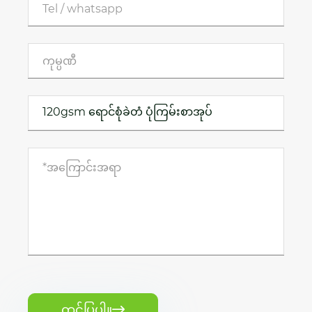
တင်ပြပါ။
